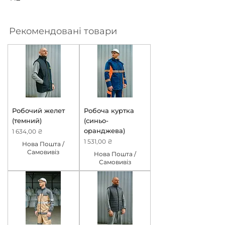
Рекомендовані товари
Робочий желет
Робоча куртка
(темний)
(синьо-
оранджева)
Ціна
1 634,00 ₴
Ціна
1 531,00 ₴
Нова Пошта /
Самовивіз
Нова Пошта /
Самовивіз